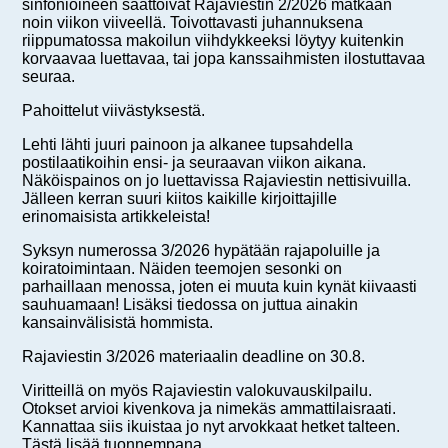
sinfonioineen saattoivat Rajaviestin 2/2026 matkaan
noin viikon viiveellä. Toivottavasti juhannuksena
riippumatossa makoilun viihdykkeeksi löytyy kuitenkin
korvaavaa luettavaa, tai jopa kanssaihmisten ilostuttavaa
seuraa.
Pahoittelut viivästyksestä.
Lehti lähti juuri painoon ja alkanee tupsahdella
postilaatikoihin ensi- ja seuraavan viikon aikana.
Näköispainos on jo luettavissa Rajaviestin nettisivuilla.
Jälleen kerran suuri kiitos kaikille kirjoittajille
erinomaisista artikkeleista!
Syksyn numerossa 3/2026 hypätään rajapoluille ja
koiratoimintaan. Näiden teemojen sesonki on
parhaillaan menossa, joten ei muuta kuin kynät kiivaasti
sauhuamaan! Lisäksi tiedossa on juttua ainakin
kansainvälisistä hommista.
Rajaviestin 3/2026 materiaalin deadline on 30.8.
Viritteillä on myös Rajaviestin valokuvauskilpailu.
Otokset arvioi kivenkova ja nimekäs ammattilaisraati.
Kannattaa siis ikuistaa jo nyt arvokkaat hetket talteen.
Tästä lisää tuonnempana.