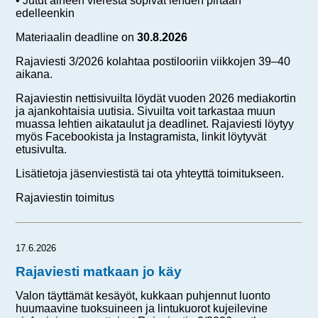
• Jutut aiheen vierestä sopivat lehden pirtaan
edelleenkin
Materiaalin deadline on
30.8.2026
Rajaviesti 3/2026 kolahtaa postilooriin viikkojen 39–40
aikana.
Rajaviestin nettisivuilta löydät vuoden 2026 mediakortin
ja ajankohtaisia uutisia. Sivuilta voit tarkastaa muun
muassa lehtien aikataulut ja deadlinet. Rajaviesti löytyy
myös Facebookista ja Instagramista, linkit löytyvät
etusivulta.
Lisätietoja jäsenviestistä tai ota yhteyttä toimitukseen.
Rajaviestin toimitus
17.6.2026
Rajaviesti matkaan jo käy
Valon täyttämät kesäyöt, kukkaan puhjennut luonto
huumaavine tuoksuineen ja lintukuorot kujeilevine